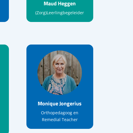
Maud Heggen
(Zorg)Leerlingbegeleider
Monique Jongerius
Orthopedagoog en
Remedial Teacher