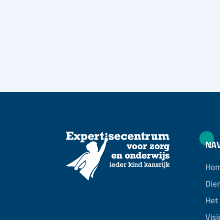
NAV
Ho
Die
Het
Visi