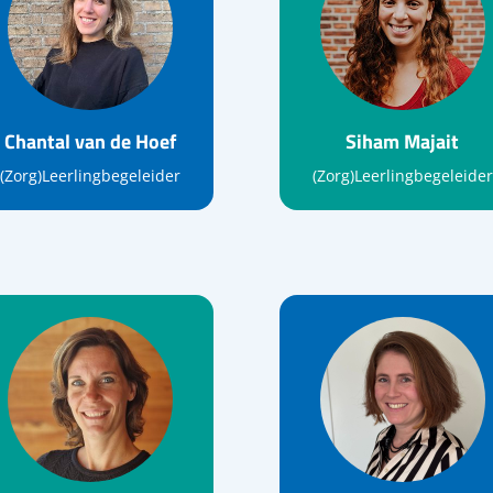
Chantal van de Hoef
Siham Majait
(Zorg)Leerlingbegeleider
(Zorg)Leerlingbegeleider