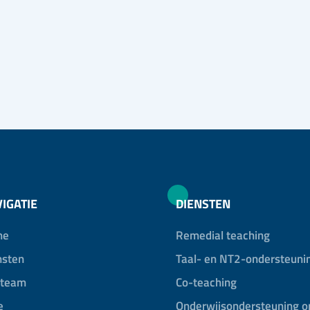
IGATIE
DIENSTEN
me
Remedial teaching
nsten
Taal- en NT2-ondersteuni
 team
Co-teaching
e
Onderwijsondersteuning o