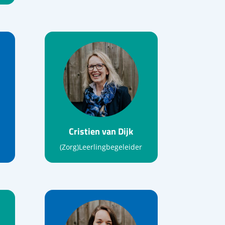
Cristien van Dijk
(Zorg)Leerlingbegeleider