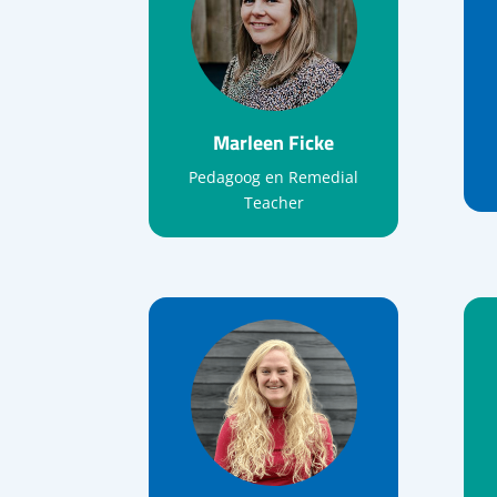
Marleen Ficke
Pedagoog en Remedial
Teacher