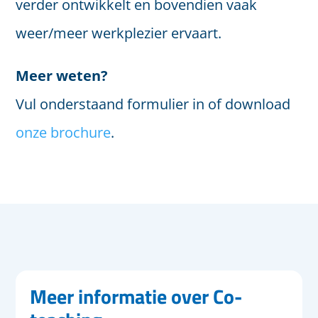
verder ontwikkelt en bovendien vaak
weer/meer werkplezier ervaart.
Meer weten?
Vul onderstaand formulier in of download
onze brochure
.
Meer informatie over Co-
Wilt u meer weten over
Co-teaching
?
CONTACT