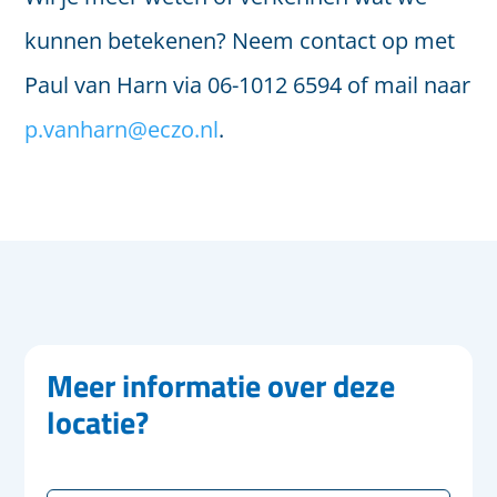
kunnen betekenen? Neem contact op met
Paul van Harn via 06-1012 6594 of mail naar
p.vanharn@eczo.nl
.
Meer informatie over deze
Wilt u meer weten over
Regio Almere
?
CONTACT
locatie?